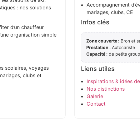
 les stations de ski,
Accompagnement d’évén
stiques : nos solutions
mariages, clubs, CE
Infos clés
iter d’un chauffeur
d’une organisation simple
Zone couverte :
Bron et s
Prestation :
Autocariste
Capacité :
de petits group
es scolaires, voyages
Liens utiles
mariages, clubs et
Inspirations & idées d
Nos distinctions
Galerie
Contact