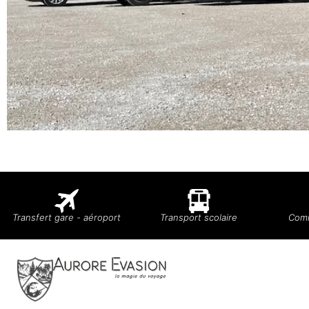
Transfert gare - aéroport
Transport scolaire
Comi