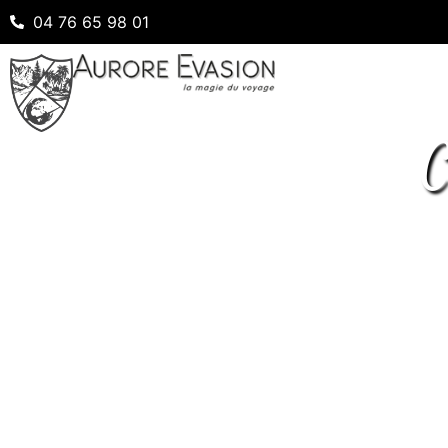
04 76 65 98 01
C