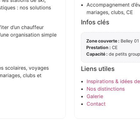
 les stations de ski,
Accompagnement d’évén
stiques : nos solutions
mariages, clubs, CE
Infos clés
iter d’un chauffeur
d’une organisation simple
Zone couverte :
Belley 01 
Prestation :
CE
Capacité :
de petits group
es scolaires, voyages
Liens utiles
mariages, clubs et
Inspirations & idées d
Nos distinctions
Galerie
Contact