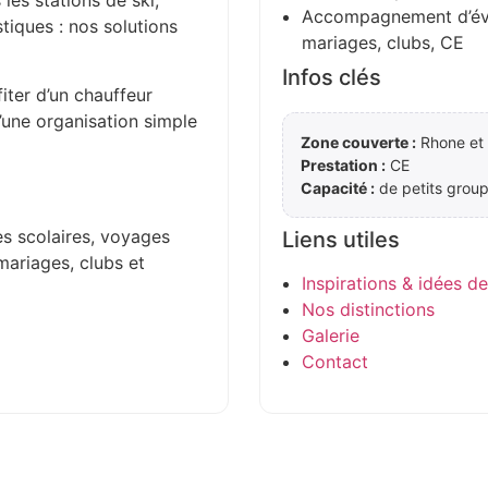
 les stations de ski,
Accompagnement d’évén
stiques : nos solutions
mariages, clubs, CE
Infos clés
iter d’un chauffeur
d’une organisation simple
Zone couverte :
Rhone et 
Prestation :
CE
Capacité :
de petits group
es scolaires, voyages
Liens utiles
mariages, clubs et
Inspirations & idées d
Nos distinctions
Galerie
Contact