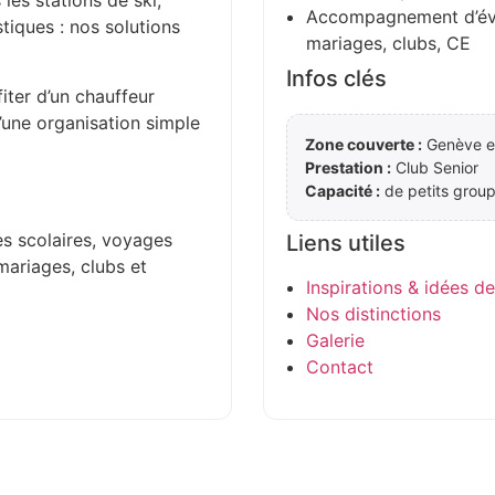
 les stations de ski,
Accompagnement d’évén
stiques : nos solutions
mariages, clubs, CE
Infos clés
iter d’un chauffeur
d’une organisation simple
Zone couverte :
Genève et
Prestation :
Club Senior
Capacité :
de petits group
es scolaires, voyages
Liens utiles
mariages, clubs et
Inspirations & idées d
Nos distinctions
Galerie
Contact