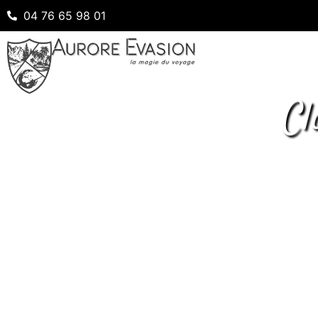
04 76 65 98 01
Cl