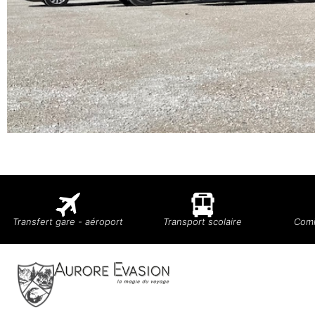
Transfert gare - aéroport
Transport scolaire
Comi