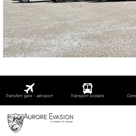
Transfert gare - aéroport
Transport scolaire
Comi