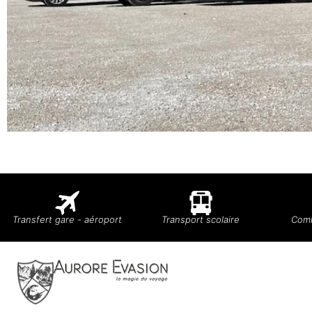
Transfert gare - aéroport
Transport scolaire
Comi