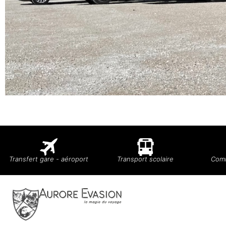
Transfert gare - aéroport
Transport scolaire
Comi