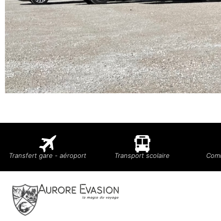
Transfert gare - aéroport
Transport scolaire
Comi