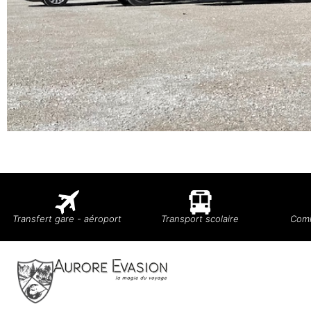
Transfert gare - aéroport
Transport scolaire
Comi