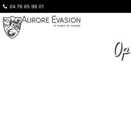
04 76 65 98 01
Op