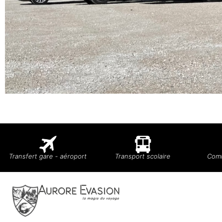
Transfert gare - aéroport
Transport scolaire
Comi