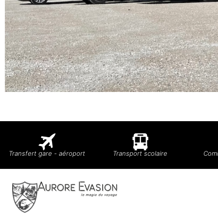
Transfert gare - aéroport
Transport scolaire
Comi