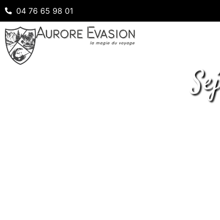
04 76 65 98 01
Se