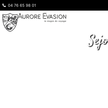
04 76 65 98 01
Sej