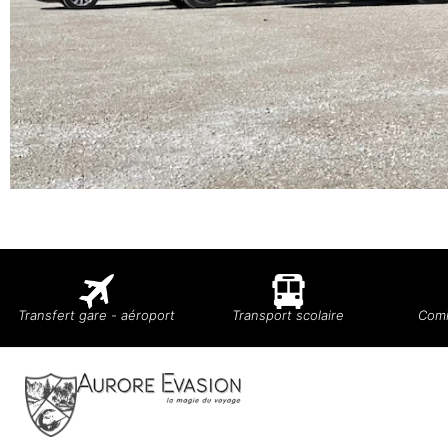
Transfert gare - aéroport
Transport scolaire
Comi