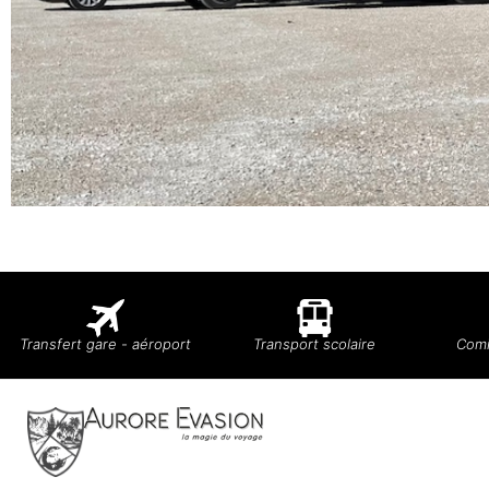
Transfert gare - aéroport
Transport scolaire
Comi