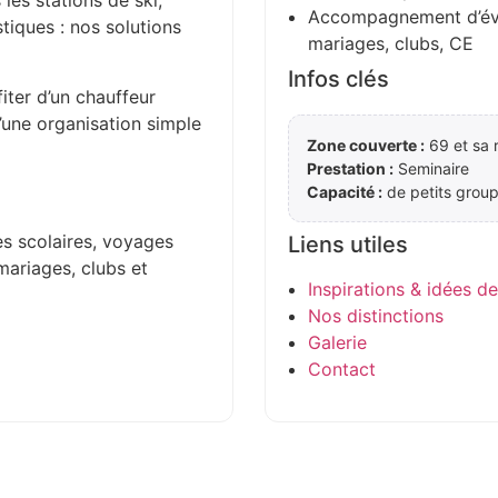
 les stations de ski,
Accompagnement d’évén
stiques : nos solutions
mariages, clubs, CE
Infos clés
iter d’un chauffeur
d’une organisation simple
Zone couverte :
69 et sa 
Prestation :
Seminaire
Capacité :
de petits group
es scolaires, voyages
Liens utiles
mariages, clubs et
Inspirations & idées d
Nos distinctions
Galerie
Contact