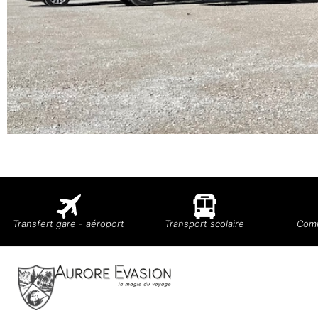
Transfert gare - aéroport
Transport scolaire
Comi