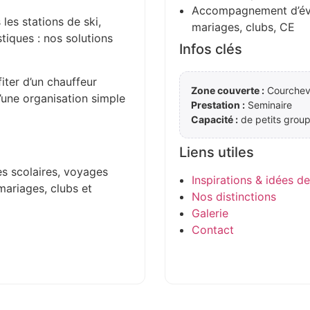
Accompagnement d’évén
 les stations de ski,
mariages, clubs, CE
stiques : nos solutions
Infos clés
iter d’un chauffeur
Zone couverte :
Courcheve
d’une organisation simple
Prestation :
Seminaire
Capacité :
de petits group
Liens utiles
es scolaires, voyages
Inspirations & idées d
mariages, clubs et
Nos distinctions
Galerie
Contact