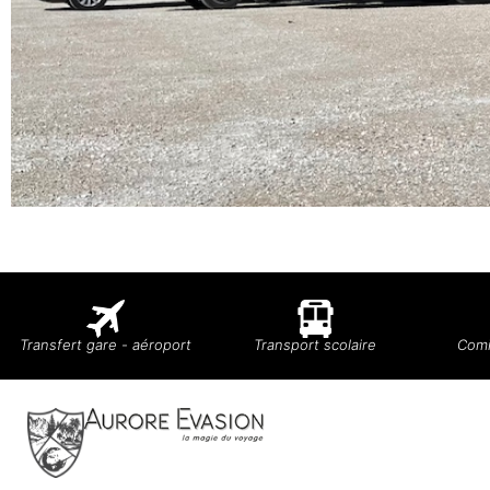
Transfert gare - aéroport
Transport scolaire
Comi