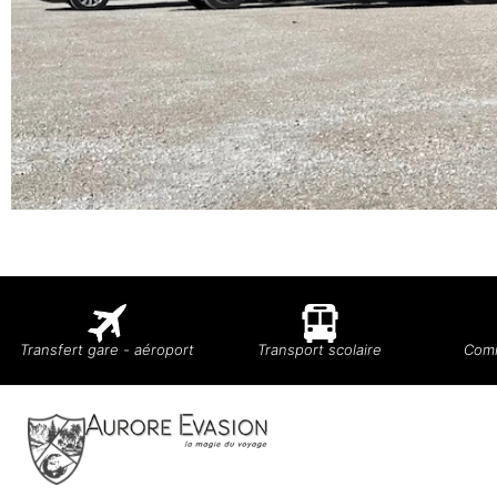
Transfert gare - aéroport
Transport scolaire
Comi