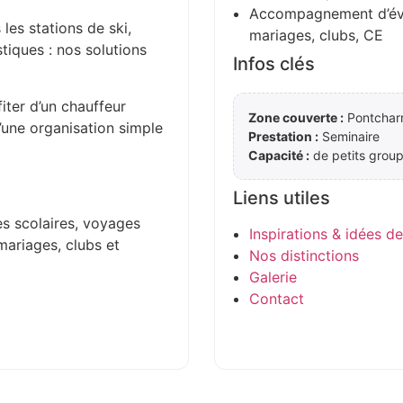
Accompagnement d’évén
 les stations de ski,
mariages, clubs, CE
stiques : nos solutions
Infos clés
iter d’un chauffeur
Zone couverte :
Pontcharr
d’une organisation simple
Prestation :
Seminaire
Capacité :
de petits group
Liens utiles
es scolaires, voyages
Inspirations & idées d
mariages, clubs et
Nos distinctions
Galerie
Contact