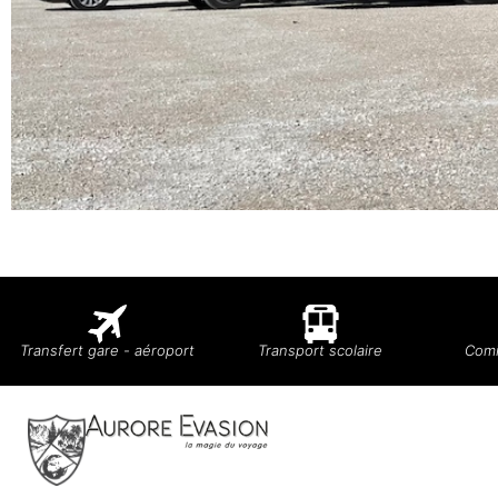
Transfert gare - aéroport
Transport scolaire
Comi