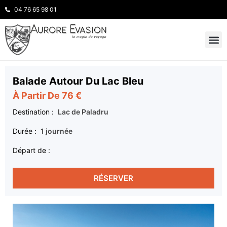
04 76 65 98 01
INSPIRATION
NOS 
Balade Autour Du Lac Bleu
À Partir De 76 €
Destination :
Lac de Paladru
Durée :
1 journée
Départ de :
RÉSERVER