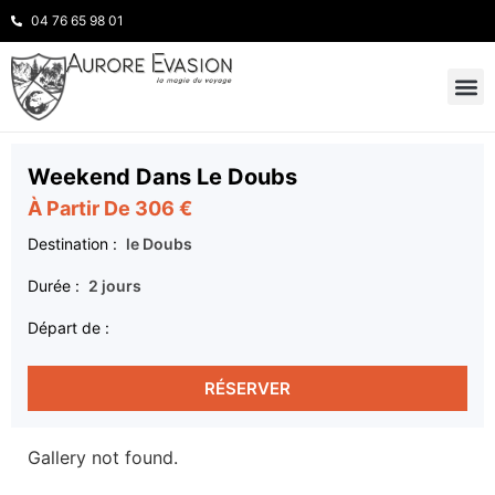
04 76 65 98 01
INSPIRATION
NOS 
Weekend Dans Le Doubs
À Partir De 306 €
Destination :
le Doubs
Durée :
2 jours
Départ de :
RÉSERVER
Gallery not found.