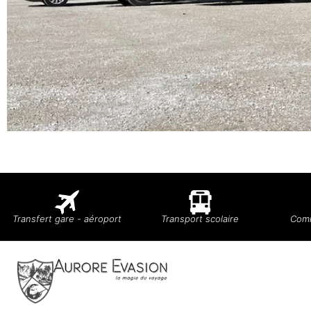
Transfert gare - aéroport
Transport scolaire
Comi