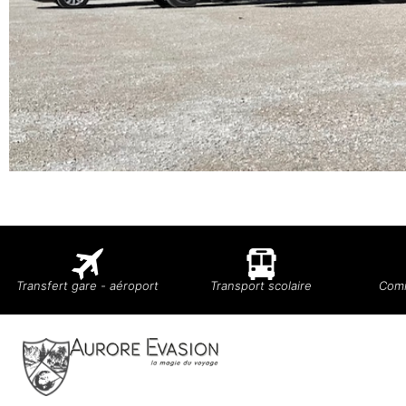
Transfert gare - aéroport
Transport scolaire
Comi