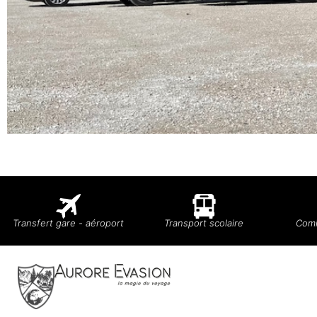
Transfert gare - aéroport
Transport scolaire
Comi