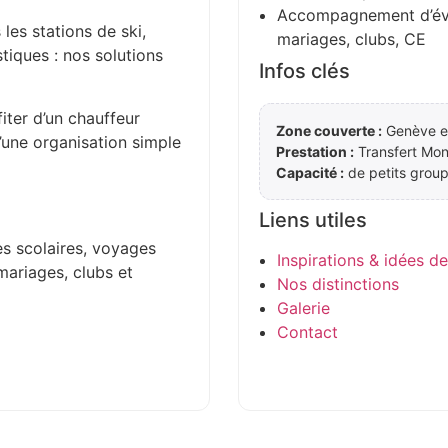
Accompagnement d’évén
 les stations de ski,
mariages, clubs, CE
stiques : nos solutions
Infos clés
iter d’un chauffeur
Zone couverte :
Genève et
d’une organisation simple
Prestation :
Transfert Mo
Capacité :
de petits group
Liens utiles
es scolaires, voyages
Inspirations & idées d
mariages, clubs et
Nos distinctions
Galerie
Contact