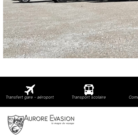
Transfert gare - aéroport
Transport scolaire
Comi