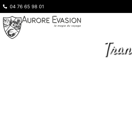
04 76 65 98 01
Tran