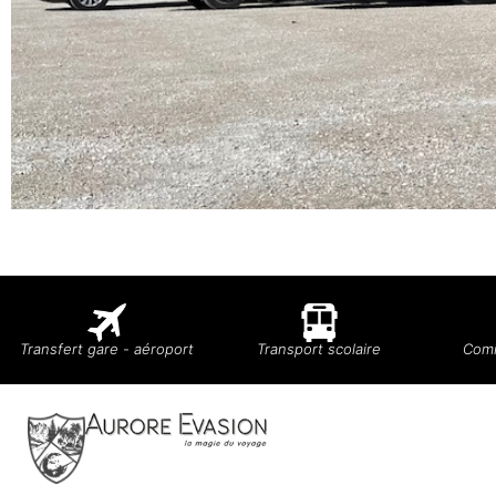
Transfert gare - aéroport
Transport scolaire
Comi