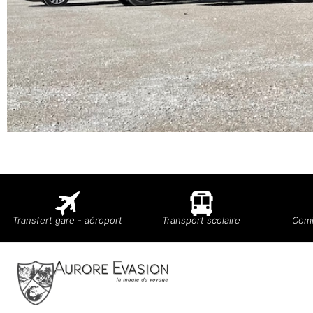
Transfert gare - aéroport
Transport scolaire
Comi