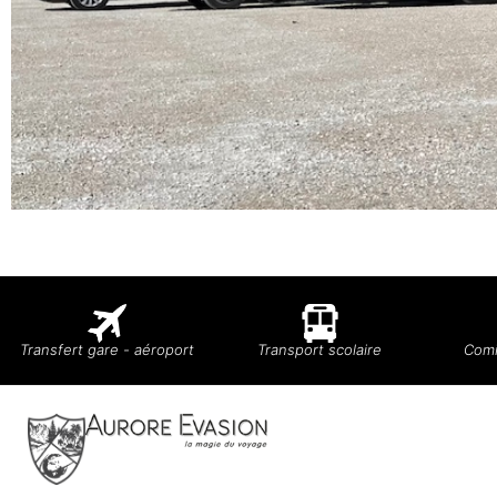
Transfert gare - aéroport
Transport scolaire
Comi