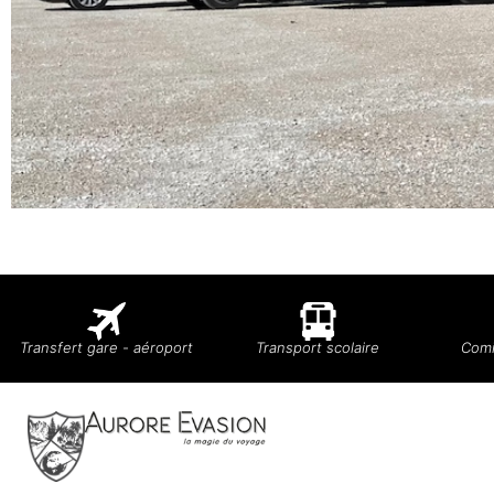
Transfert gare - aéroport
Transport scolaire
Comi