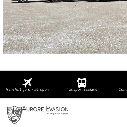
Transfert gare - aéroport
Transport scolaire
Comi