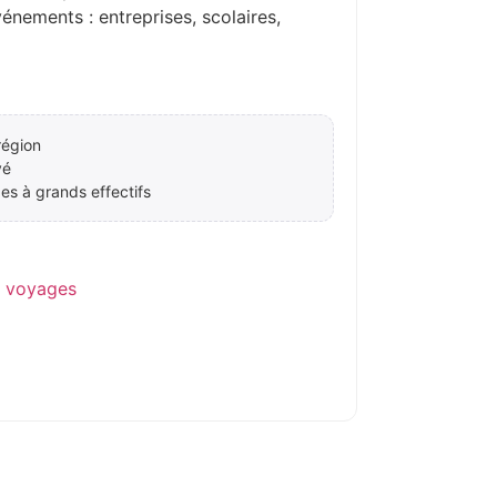
ements : entreprises, scolaires,
région
vé
es à grands effectifs
e voyages