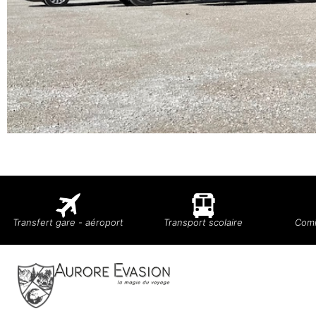
Transfert gare - aéroport
Transport scolaire
Comi