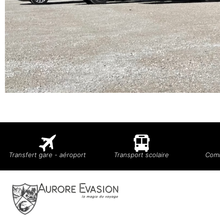
Transfert gare - aéroport
Transport scolaire
Comi