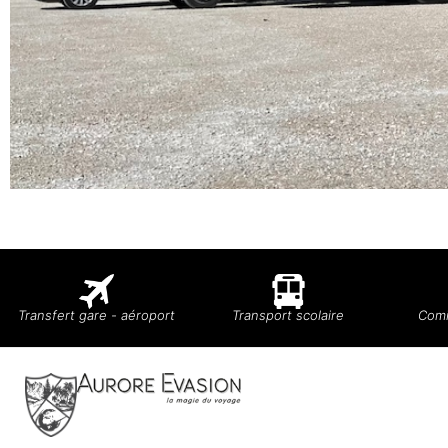
Transfert gare - aéroport
Transport scolaire
Comi