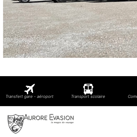
Transfert gare - aéroport
Transport scolaire
Comi