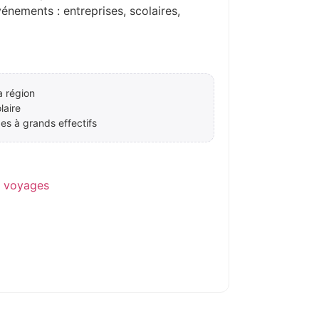
ements : entreprises, scolaires,
a région
laire
es à grands effectifs
e voyages