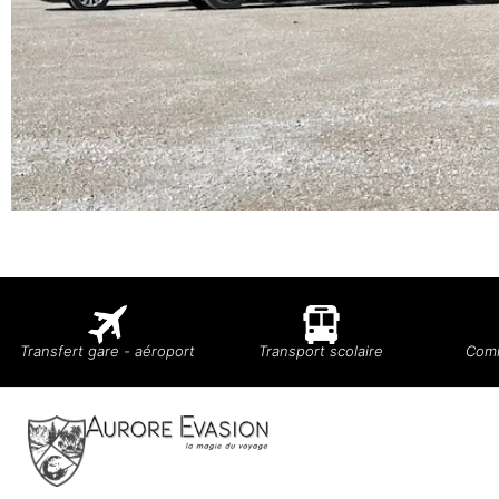
Transfert gare - aéroport
Transport scolaire
Comi