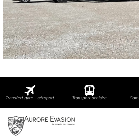
Transfert gare - aéroport
Transport scolaire
Comi