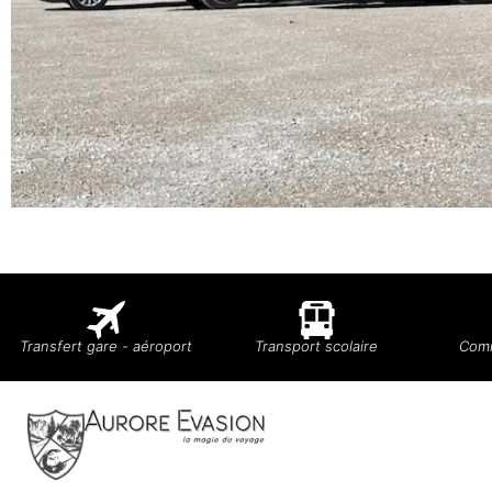
Transfert gare - aéroport
Transport scolaire
Comi