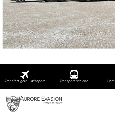
Transfert gare - aéroport
Transport scolaire
Comi