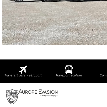
Transfert gare - aéroport
Transport scolaire
Comi