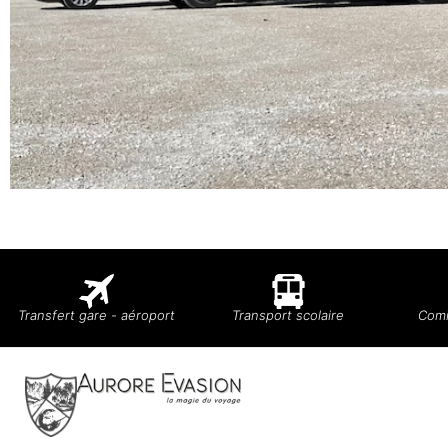
Transfert gare - aéroport
Transport scolaire
Comi