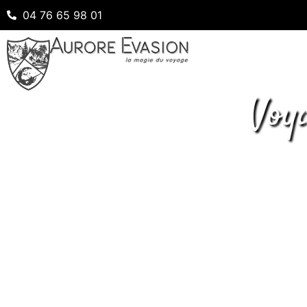
04 76 65 98 01
Voy