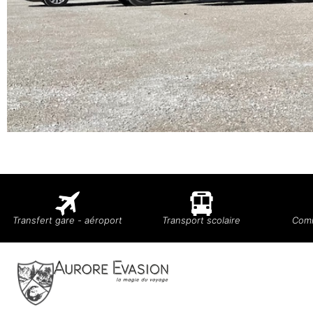
Transfert gare - aéroport
Transport scolaire
Comi