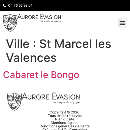
04 76 65 98 01
INSPIRATION
NOS 
Ville :
St Marcel les
Valences
Cabaret le Bongo
Copyright © 2026.
Tous droits réservés.
Plan du site.
Mentions légales.
Conditions générales de vente.
Création As&Co Consulting.